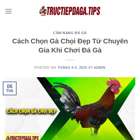
Skip
to
content
CẨM NANG ĐÁ GÀ
Cách Chọn Gà Chọi Đẹp Từ Chuyên
Gia Khi Chơi Đá Gà
POSTED ON
THÁNG 6 6, 2024
BY
ADMIN
06
Th6