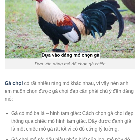
Dựa vào dáng mỏ để chọn gà chiến
Gà chọi
có rất nhiều ráng mỏ khác nhau, vì vậy nên anh
em muốn chọn được gà chọi đẹp cần phải chú ý đến dáng
mỏ:
Gà có mỏ ba lá – hình tam giác: Cách chọn gà chọi đẹp
thông qua chiếc mỏ hình tam giác. Đây được đánh giá
là một chiếc mỏ gà rất tốt vì có độ cứng lý tưởng.
Gà chọi mỏ sẻ: dấu hiệu nhận biết của loại mỏ này đó