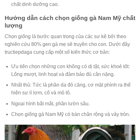
chất dinh dưỡng cao.
Hướng dẫn cách chọn giống gà Nam Mỹ chất
lượng
Chọn giống là bước quan trọng của các sư kê bởi theo
nghiên cứu 80% gen gà mẹ sẽ truyền cho con. Dưới đây
tructiepdaga cung cấp một số kiến thức cơ bản:
Ưu tiên chọn những con không có dị tật, sức khoẻ tốt:
Lông mượt, linh hoạt và đảm bảo đủ cân nặng.
Nhất thủ: Tức là phần da đỏ căng, cơ mặt phình ra thể
hiện sự lì lợm, cổ và mỏ tô.
Ngoại hình bắt mắt, phần lườn sâu.
Chọn giống gà Nam Mỹ có bàn chân rộng và vảy tròn.