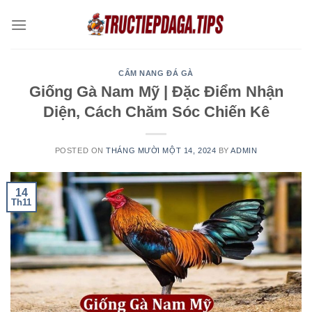
Skip
to
content
CẨM NANG ĐÁ GÀ
Giống Gà Nam Mỹ | Đặc Điểm Nhận
Diện, Cách Chăm Sóc Chiến Kê
POSTED ON
THÁNG MƯỜI MỘT 14, 2024
BY
ADMIN
14
Th11