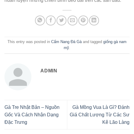
huấn luyện những chiến binh dẻo dai trên các sàn đấu.
This entry was posted in
Cẩm Nang Đá Gà
and tagged
giống gà nam
mỹ
.
ADMIN
Gà Tre Nhật Bản – Nguồn
Gà Mồng Vua Là Gì? Đánh
Gốc Và Cách Nhận Dạng
Giá Chất Lượng Từ Các Sư
Đặc Trưng
Kê Lão Làng