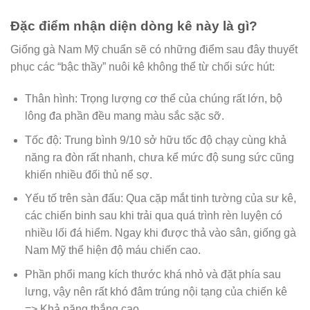
Đặc điểm nhận diện dòng kê này là gì?
Giống gà Nam Mỹ chuẩn sẽ có những điểm sau đây thuyết
phục các “bậc thầy” nuôi kê không thể từ chối sức hút:
Thân hình: Trọng lượng cơ thể của chúng rất lớn, bộ
lông đa phần đều mang màu sắc sặc sỡ.
Tốc độ: Trung bình 9/10 sở hữu tốc độ chạy cùng khả
năng ra đòn rất nhanh, chưa kể mức độ sung sức cũng
khiến nhiều đối thủ nể sợ.
Yếu tố trên sàn đấu: Qua cặp mắt tinh tường của sư kê,
các chiến binh sau khi trải qua quá trình rèn luyện có
nhiều lối đá hiểm. Ngay khi được thả vào sân, giống gà
Nam Mỹ thể hiện độ máu chiến cao.
Phần phổi mang kích thước khá nhỏ và đặt phía sau
lưng, vậy nên rất khó đâm trúng nội tạng của chiến kê
=> Khả năng thắng cao.