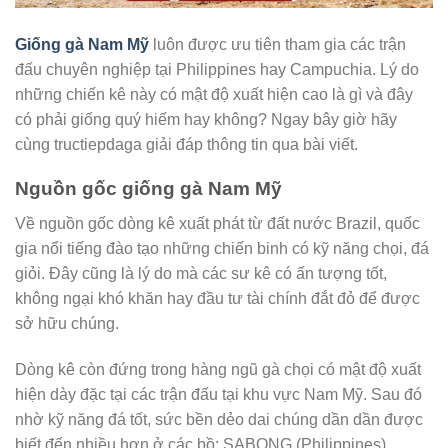
Giống gà Nam Mỹ
luôn được ưu tiên tham gia các trận
đấu chuyên nghiệp tại Philippines hay Campuchia. Lý do
những chiến kê này có mật độ xuất hiện cao là gì và đây
có phải giống quý hiếm hay không? Ngay bây giờ hãy
cùng tructiepdaga giải đáp thông tin qua bài viết.
Nguồn gốc giống gà Nam Mỹ
Về nguồn gốc dòng kê xuất phát từ đất nước Brazil, quốc
gia nổi tiếng đào tạo những chiến binh có kỹ năng chọi, đá
giỏi. Đây cũng là lý do mà các sư kê có ấn tượng tốt,
không ngại khó khăn hay đầu tư tài chính đắt đỏ để được
sở hữu chúng.
Dòng kê còn đứng trong hàng ngũ gà chọi có mật độ xuất
hiện dày đặc tại các trận đấu tại khu vực Nam Mỹ. Sau đó
nhờ kỹ năng đá tốt, sức bền dẻo dai chúng dần dần được
biết đến nhiều hơn ở các bồ: SABONG (Philippines),