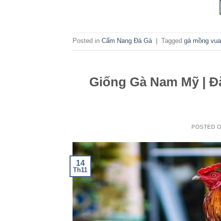
Posted in
Cẩm Nang Đá Gà
|
Tagged
gà mồng vua
Giống Gà Nam Mỹ | Đ
POSTED 
14
Th11