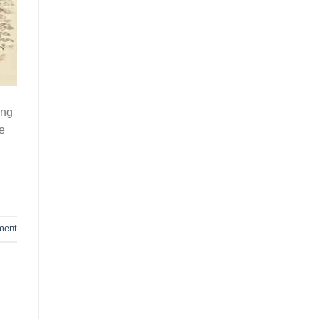
ống
e
ment