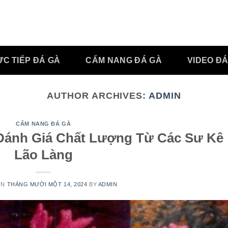
ỰC TIẾP ĐÁ GÀ
CẨM NANG ĐÁ GÀ
VIDEO ĐÁ
AUTHOR ARCHIVES:
ADMIN
CẨM NANG ĐÁ GÀ
Đánh Giá Chất Lượng Từ Các Sư Kê
Lão Làng
ON
THÁNG MƯỜI MỘT 14, 2024
BY
ADMIN