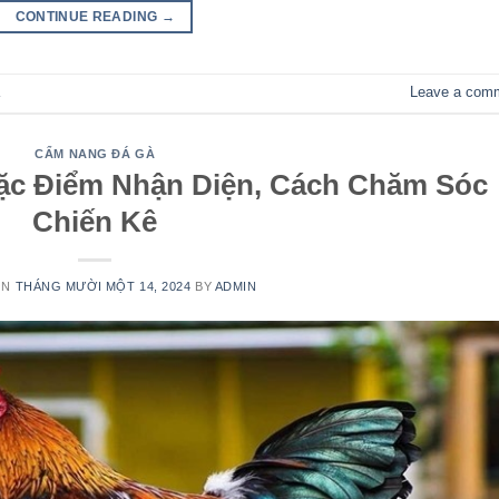
CONTINUE READING
→
Leave a com
CẨM NANG ĐÁ GÀ
ặc Điểm Nhận Diện, Cách Chăm Sóc
Chiến Kê
ON
THÁNG MƯỜI MỘT 14, 2024
BY
ADMIN