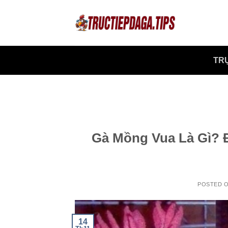
Skip
to
content
TR
Gà Mồng Vua Là Gì? 
POSTED 
14