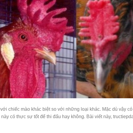
 với chiếc mào khác biệt so với những loại khác. Mặc dù vậy có
này có thực sự tốt để thi đấu hay không. Bài viết này, tructiepd