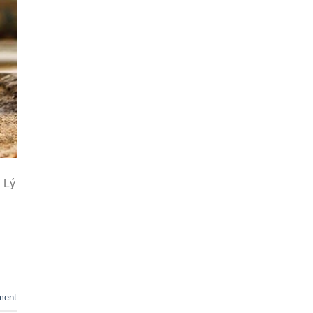
 Lý
ment