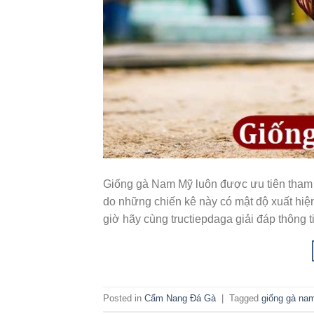
Giống gà Nam Mỹ luôn được ưu tiên tham g
do những chiến kê này có mật độ xuất hiệ
giờ hãy cùng tructiepdaga giải đáp thông ti
Posted in
Cẩm Nang Đá Gà
|
Tagged
giống gà na