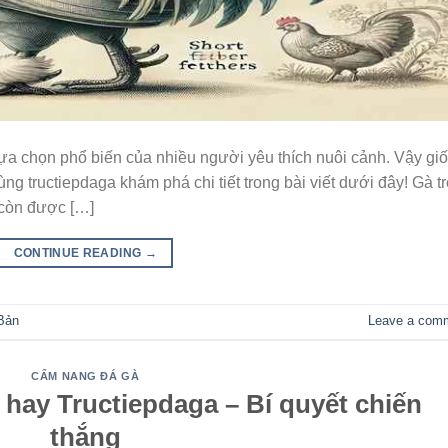
lựa chọn phổ biến của nhiều người yêu thích nuôi cảnh. Vậy gi
g tructiepdaga khám phá chi tiết trong bài viết dưới đây! Gà tr
 còn được […]
CONTINUE READING
→
 Bản
Leave a com
CẨM NANG ĐÁ GÀ
 hay Tructiepdaga – Bí quyết chiến
thắng