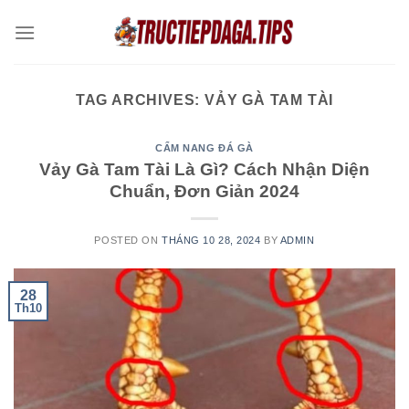
Skip
to
content
TAG ARCHIVES:
VẢY GÀ TAM TÀI
CẨM NANG ĐÁ GÀ
Vảy Gà Tam Tài Là Gì? Cách Nhận Diện
Chuẩn, Đơn Giản 2024
POSTED ON
THÁNG 10 28, 2024
BY
ADMIN
28
Th10