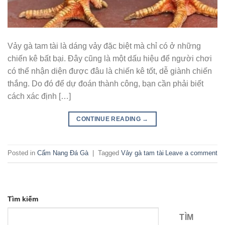
Vảy gà tam tài là dáng vảy đặc biệt mà chỉ có ở những
chiến kê bất bại. Đây cũng là một dấu hiệu để người chơi
có thể nhận diện được đâu là chiến kê tốt, dễ giành chiến
thắng. Do đó để dự đoán thành công, bạn cần phải biết
cách xác định […]
CONTINUE READING
→
Posted in
Cẩm Nang Đá Gà
|
Tagged
Vảy gà tam tài
Leave a comment
Tìm kiếm
TÌM