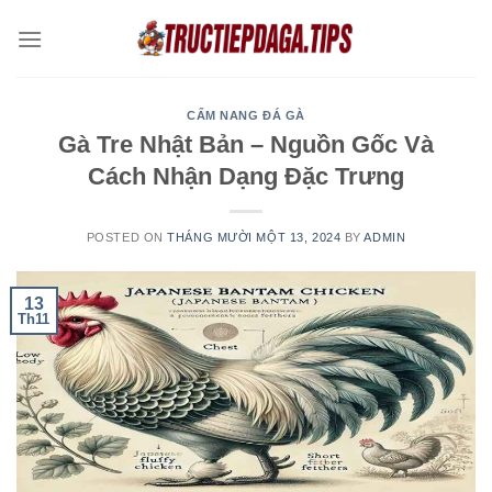
Skip
to
content
CẨM NANG ĐÁ GÀ
Gà Tre Nhật Bản – Nguồn Gốc Và
Cách Nhận Dạng Đặc Trưng
POSTED ON
THÁNG MƯỜI MỘT 13, 2024
BY
ADMIN
13
Th11