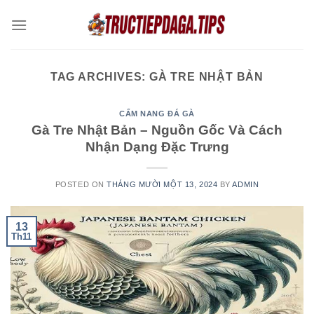
Skip
to
content
TAG ARCHIVES:
GÀ TRE NHẬT BẢN
CẨM NANG ĐÁ GÀ
Gà Tre Nhật Bản – Nguồn Gốc Và Cách
Nhận Dạng Đặc Trưng
POSTED ON
THÁNG MƯỜI MỘT 13, 2024
BY
ADMIN
13
Th11