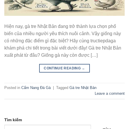
Hiện nay, gà tre Nhật Bản đang trở thành lựa chọn phổ
biến của nhiều người yêu thích nuôi cảnh. Vậy giống này
có những đặc điểm gì đặc biệt? Hãy cùng tructiepdaga
khám phá chi tiết trong bài viết dưới đây! Gà tre Nhật Bản
xuất phát từ đâu? Giống gà này còn được […]
CONTINUE READING
→
Posted in
Cẩm Nang Đá Gà
|
Tagged
Gà tre Nhật Bản
Leave a comment
Tìm kiếm