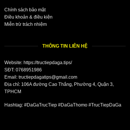
Chính sách bảo mật
Điều khoản & điều kiện
Miễn trừ trách nhiệm
THÔNG TIN LIÊN HỆ
Website: https://tructiepdaga.tips/
SĐT:
0768951986
Email:
tructiepdagatips@gmail.com
Địa chỉ:
106A đường Cao Thắng, Phường 4, Quận 3,
TPHCM
Hashtag: #DaGaTrucTiep #DaGaThomo #TrucTiepDaGa