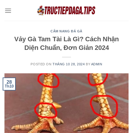
Skip
to
content
CẨM NANG ĐÁ GÀ
Vảy Gà Tam Tài Là Gì? Cách Nhận
Diện Chuẩn, Đơn Giản 2024
POSTED ON
THÁNG 10 28, 2024
BY
ADMIN
28
Th10