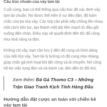
Cấu trúc chuẩn của vảy tam tài
Cuối cùng, bạn có thể thông qua cấu trúc để xác định vảy
tam tài chuẩn. Nó được thể hiện ở sự đều đặn, độ bám
chắc của ba lớp vảy. Các lớp cần phải xếp chồng lên nhau
một cách liên tục, tạo thành một dải liền mạch từ đầu gối
xuống đến chân. Điều này sẽ quyết định đến tốc độ cũng
như khả năng ra đòn.
Không chỉ vậy, bạn cần lưu ý đến độ cong và hình dáng
của mỗi lớp vảy. Tam tài lý tưởng có độ cong nhẹ nhàng,
giúp chân gà linh hoạt khi tấn công và di chuyển. Nó cũng
hỗ trợ việc tung đòn và né tránh các đòn đến từ đối thủ.
Xem thêm:
Đá Gà Thomo C3 – Những
Trận Giao Tranh Kịch Tính Hàng Đầu
Hướng dẫn đặt cược an toàn với chiến kê
vảy tam tài