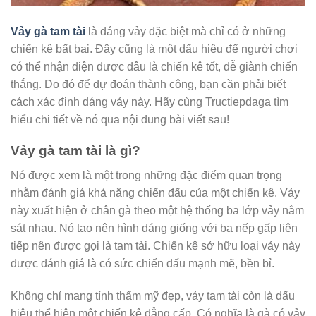
Vảy gà tam tài
là dáng vảy đặc biệt mà chỉ có ở những
chiến kê bất bại. Đây cũng là một dấu hiệu để người chơi
có thể nhận diện được đâu là chiến kê tốt, dễ giành chiến
thắng. Do đó để dự đoán thành công, bạn cần phải biết
cách xác định dáng vảy này. Hãy cùng Tructiepdaga tìm
hiểu chi tiết về nó qua nội dung bài viết sau!
Vảy gà tam tài là gì?
Nó được xem là một trong những đặc điểm quan trọng
nhằm đánh giá khả năng chiến đấu của một chiến kê. Vảy
này xuất hiện ở chân gà theo một hệ thống ba lớp vảy nằm
sát nhau. Nó tạo nên hình dáng giống với ba nếp gấp liên
tiếp nên được gọi là tam tài. Chiến kê sở hữu loại vảy này
được đánh giá là có sức chiến đấu mạnh mẽ, bền bỉ.
Không chỉ mang tính thẩm mỹ đẹp, vảy tam tài còn là dấu
hiệu thể hiện một chiến kê đẳng cấp. Có nghĩa là gà có vảy