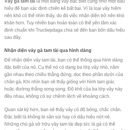
Vảy gà tam tài
là một dáng vảy đặc biệt cũng như một dấu
hiệu để bạn xác định chiến kê bất bại. Vì là loại vảy hiếm
nên khó có thể nhìn thấy, do đó việc nhận diện trở nên khó
khăn hơn. Tuy nhiên bạn hoàn toàn có thể yên tâm xác
định chuẩn khi Tructiepdaga chia sẻ đến bạn bốn dấu hiệu
sau đây.
Nhận diện vảy gà tam tài qua hình dáng
Để nhận diện vảy tam tài, bạn có thể thông qua hình dáng
đặc biệt của nó. Cụ thể nó có dạng ba lớp vảy nhỏ, nằm
gần nhau theo chiều thẳng đứng, dọc theo phần dưới của
chân gà. Khi nhìn bạn sẽ thấy giống với hình tam giác
hoặc đường thẳng song song. Độ khít của ba lớp vảy này
đều nhau, không có sự chênh lệch về khoảng cách.
Quan sát kỹ hơn, bạn sẽ thấy vảy có độ bóng, chắc chắn.
Đặc biệt là không bị sần sùi hay có dấu hiệu nứt nẻ.
Những chú gà sở hữu vảy tam tài đẹp tức là gà có thể