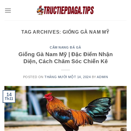
Skip
to
content
TAG ARCHIVES:
GIỐNG GÀ NAM MỸ
CẨM NANG ĐÁ GÀ
Giống Gà Nam Mỹ | Đặc Điểm Nhận
Diện, Cách Chăm Sóc Chiến Kê
POSTED ON
THÁNG MƯỜI MỘT 14, 2024
BY
ADMIN
14
Th11