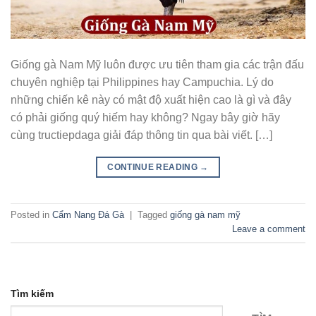
Giống gà Nam Mỹ luôn được ưu tiên tham gia các trận đấu
chuyên nghiệp tại Philippines hay Campuchia. Lý do
những chiến kê này có mật độ xuất hiện cao là gì và đây
có phải giống quý hiếm hay không? Ngay bây giờ hãy
cùng tructiepdaga giải đáp thông tin qua bài viết. […]
CONTINUE READING
→
Posted in
Cẩm Nang Đá Gà
|
Tagged
giống gà nam mỹ
Leave a comment
Tìm kiếm