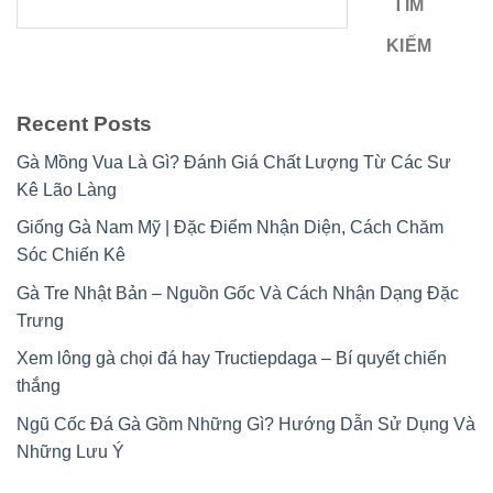
TÌM
KIẾM
Recent Posts
Gà Mồng Vua Là Gì? Đánh Giá Chất Lượng Từ Các Sư
Kê Lão Làng
Giống Gà Nam Mỹ | Đặc Điểm Nhận Diện, Cách Chăm
Sóc Chiến Kê
Gà Tre Nhật Bản – Nguồn Gốc Và Cách Nhận Dạng Đặc
Trưng
Xem lông gà chọi đá hay Tructiepdaga – Bí quyết chiến
thắng
Ngũ Cốc Đá Gà Gồm Những Gì? Hướng Dẫn Sử Dụng Và
Những Lưu Ý