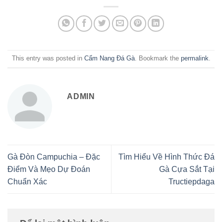
This entry was posted in
Cẩm Nang Đá Gà
. Bookmark the
permalink
.
ADMIN
Gà Đòn Campuchia – Đặc
Tìm Hiểu Về Hình Thức Đá
Điểm Và Mẹo Dự Đoán
Gà Cựa Sắt Tại
Chuẩn Xác
Tructiepdaga