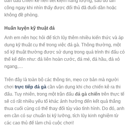
ban đầu chiến kê nên tiết kiệm năng lượng, sau đó tấn
công ngay khi nhìn thấy được đối thủ đã đuối dần hoặc
không đề phòng.
Huấn luyện kỹ thuật đá
Anh em nên học hỏi để tích lũy thêm nhiều kiến thức và áp
dụng kỹ thuật cụ thể trong việc đá gà. Thông thường, một
số kỹ thuật thường được sử dụng trong quá trình thi đấu có
thể kể đến như: đá liên hoàn cước, đá mé, đá hầu, đá xỏ
ngang,…
Trên đây là toàn bộ các thông tin, mẹo cơ bản mà người
chơi
trực tiếp đá gà
cần vận dụng khi cho chiến kê ra thi
đấu. Tuy nhiên, trong một trận đấu
đá gà chiến
trên thực tế
sẽ có rất nhiều yếu tố khác ảnh hưởng đến kết quả thắng
thua cuối cùng có thể thay đổi tùy vào tình hình. Do đó, anh
em cần có sự chuẩn bị kỹ lưỡng, tích lũy kinh nghiệm từ
các cao thủ để làm chủ cuộc chơi!