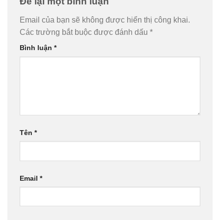
Để lại một bình luận
Email của bạn sẽ không được hiển thị công khai.
Các trường bắt buộc được đánh dấu
*
Bình luận
*
Tên
*
Email
*