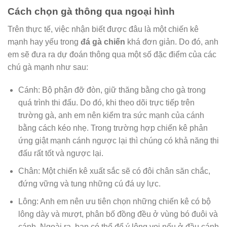
Cách chọn gà thông qua ngoại hình
Trên thực tế, việc nhận biết được đâu là một chiến kê
mạnh hay yếu trong
đá gà chiến
khá đơn giản. Do đó, anh
em sẽ đưa ra dự đoán thông qua một số đặc điểm của các
chú gà mạnh như sau:
Cánh: Bộ phận đỡ đòn, giữ thăng bằng cho gà trong
quá trình thi đấu. Do đó, khi theo dõi trực tiếp trên
trường gà, anh em nên kiểm tra sức mạnh của cánh
bằng cách kéo nhẹ. Trong trường hợp chiến kê phản
ứng giật mạnh cánh ngược lại thì chúng có khả năng thi
đấu rất tốt và ngược lại.
Chân: Một chiến kê xuất sắc sẽ có đôi chân săn chắc,
đứng vững và tung những cú đá uy lực.
Lông: Anh em nên ưu tiên chọn những chiến kê có bộ
lông dày và mượt, phân bố đồng đều ở vùng bó đuôi và
cánh. Ngoài ra, bạn có thể để ý lông voi nếu ở đầu cánh