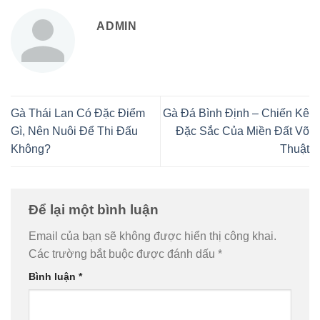
ADMIN
Gà Thái Lan Có Đặc Điểm
Gà Đá Bình Định – Chiến Kê
Gì, Nên Nuôi Để Thi Đấu
Đặc Sắc Của Miền Đất Võ
Không?
Thuật
Để lại một bình luận
Email của bạn sẽ không được hiển thị công khai.
Các trường bắt buộc được đánh dấu
*
Bình luận
*