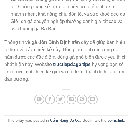
tốt. Chúng cũng sở hữu rất nhiều ưu điểm như sự
nhanh nhẹn, khả năng chịu đòn tốt và sức khoẻ dẻo dai.
Giới đá gà chuyên nghiệp thường đánh giá rất cao và
ưa chuộng gà Ba Bảo.
Thông tin về
gà đòn Bình Định
trên đây đã giúp bạn hiểu
rõ hơn về các chiến kê này. Đồng thời anh em cũng đã
nắm được các đặc điểm, dòng gà phổ biến được yêu thích
nhất hiện nay. Website
tructiepdaga.tips
hy vọng bạn sẽ
tìm được một chiến kê giỏi và có được thành tích cao trên
đấu trường.
This entry was posted in
Cẩm Nang Đá Gà
. Bookmark the
permalink
.