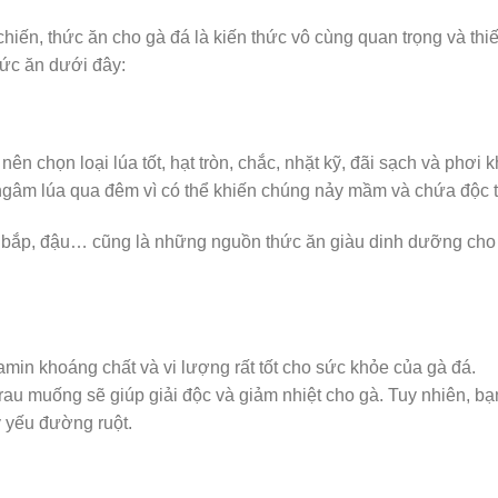
ến, thức ăn cho gà đá là kiến thức vô cùng quan trọng và thiế
hức ăn dưới đây:
nên chọn loại lúa tốt, hạt tròn, chắc, nhặt kỹ, đãi sạch và phơi 
 ngâm lúa qua đêm vì có thể khiến chúng nảy mầm và chứa độc t
o, bắp, đậu… cũng là những nguồn thức ăn giàu dinh dưỡng cho
min khoáng chất và vi lượng rất tốt cho sức khỏe của gà đá.
 rau muống sẽ giúp giải độc và giảm nhiệt cho gà. Tuy nhiên, bạ
y yếu đường ruột.