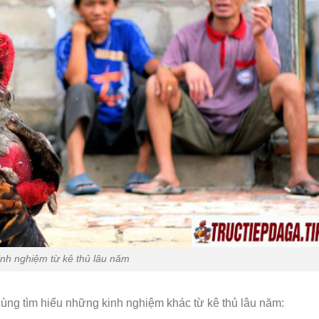
inh nghiệm từ kê thủ lâu năm
cùng tìm hiểu những kinh nghiệm khác từ kê thủ lâu năm: