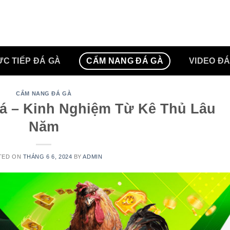
ỰC TIẾP ĐÁ GÀ
CẨM NANG ĐÁ GÀ
VIDEO ĐÁ
CẨM NANG ĐÁ GÀ
á – Kinh Nghiệm Từ Kê Thủ Lâu
Năm
TED ON
THÁNG 6 6, 2024
BY
ADMIN