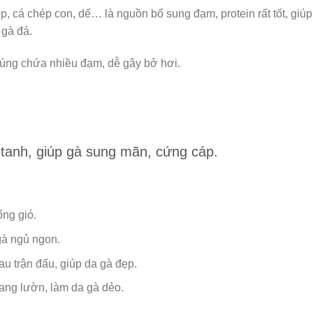
ép, cá chép con, dế… là nguồn bổ sung đạm, protein rất tốt, giúp
 gà đá.
húng chứa nhiều đạm, dễ gây bở hơi.
 tanh, giúp gà sung mãn, cứng cáp.
ống gió.
gà ngủ ngon.
u trận đấu, giúp da gà đẹp.
ang lườn, làm da gà dẻo.