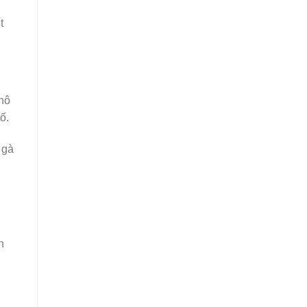
t
khô
ố.
 gà
n