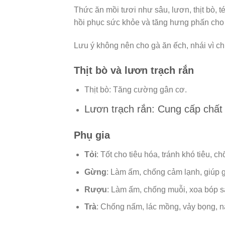
Thức ăn mồi tươi như sâu, lươn, thịt bò, t
hồi phục sức khỏe và tăng hưng phấn cho
Lưu ý không nên cho gà ăn ếch, nhái vì c
Thịt bò và lươn trạch rắn
Thịt bò: Tăng cường gân cơ.
Lươn trạch rắn: Cung cấp chất
Phụ gia
Tỏi
: Tốt cho tiêu hóa, tránh khó tiêu, ch
Gừng
: Làm ấm, chống cảm lạnh, giúp 
Rượu
: Làm ấm, chống muỗi, xoa bóp sa
Trà
: Chống nấm, lác mồng, vảy bọng, n