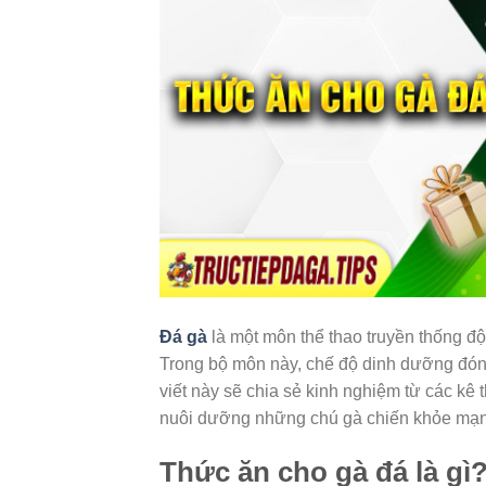
Đá gà
là một môn thể thao truyền thống độ
Trong bộ môn này, chế độ dinh dưỡng đóng 
viết này sẽ chia sẻ kinh nghiệm từ các kê
nuôi dưỡng những chú gà chiến khỏe mạ
Thức ăn cho gà đá là gì