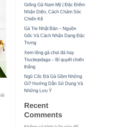
Giống Gà Nam Mỹ | Đặc Điểm
Nhận Diện, Cách Chăm Sóc
Chiến Kê
Gà Tre Nhật Bản – Nguồn
Gốc Và Cách Nhận Dạng Đặc
Trưng
Xem lông gà chọi đá hay
Tructiepdaga – Bí quyết chiến
thắng
Ngũ Cốc Đá Gà Gồm Những
Gì? Hướng Dẫn Sử Dụng Và
Những Lưu Ý
Bài
Recent
Comments
Không có bình luận nào để