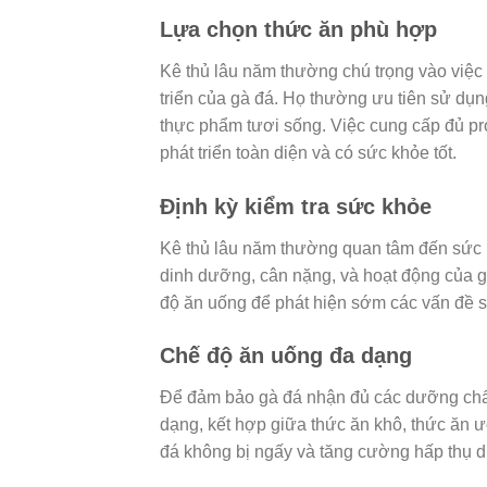
Lựa chọn thức ăn phù hợp
Kê thủ lâu năm thường chú trọng vào việc
triển của gà đá. Họ thường ưu tiên sử dụn
thực phẩm tươi sống. Việc cung cấp đủ pro
phát triển toàn diện và có sức khỏe tốt.
Định kỳ kiểm tra sức khỏe
Kê thủ lâu năm thường quan tâm đến sức kh
dinh dưỡng, cân nặng, và hoạt động của gà
độ ăn uống để phát hiện sớm các vấn đề 
Chế độ ăn uống đa dạng
Để đảm bảo gà đá nhận đủ các dưỡng chất
dạng, kết hợp giữa thức ăn khô, thức ăn ư
đá không bị ngấy và tăng cường hấp thụ d