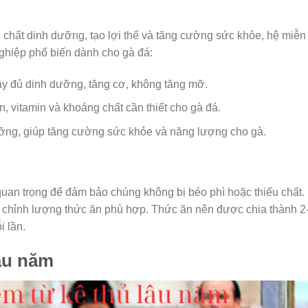
chất dinh dưỡng, tạo lợi thế và tăng cường sức khỏe, hệ miễn
nghiệp phổ biến dành cho gà đá:
đầy đủ dinh dưỡng, tăng cơ, không tăng mỡ.
n, vitamin và khoáng chất cần thiết cho gà đá.
ỡng, giúp tăng cường sức khỏe và năng lượng cho gà.
quan trọng để đảm bảo chúng không bị béo phì hoặc thiếu chất.
 chỉnh lượng thức ăn phù hợp. Thức ăn nên được chia thành 2
i lần.
âu năm